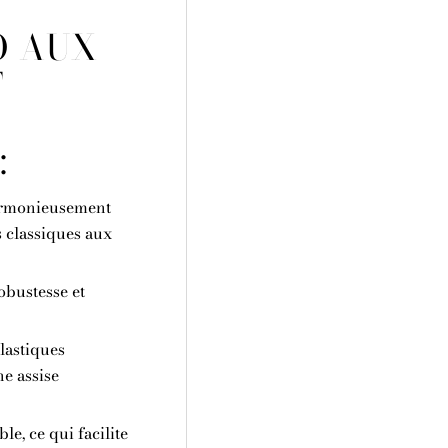
O AUX
T
:
harmonieusement
 classiques aux
obustesse et
élastiques
ne assise
e, ce qui facilite