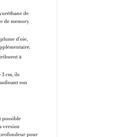
yuréthane de
he de memory
plume d’oie,
upplémentaire.
tribuent à
3 cm, ils
aufinant son
t possible
a version
 profondeur pour