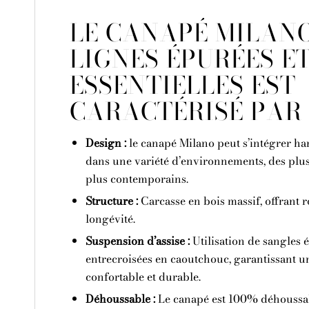
LE CANAPÉ MILAN
LIGNES ÉPURÉES E
ESSENTIELLES EST
CARACTÉRISÉ PAR 
Design :
le canapé Milano peut s’intégrer 
dans une variété d’environnements, des plus
plus contemporains.
Structure :
Carcasse en bois massif, offrant r
longévité.
Suspension d’assise :
Utilisation de sangles 
entrecroisées en caoutchouc, garantissant u
confortable et durable.
Déhoussable :
Le canapé est 100% déhoussabl